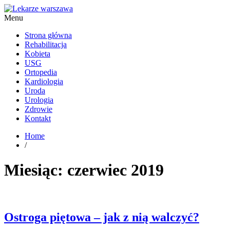
Menu
Kardiolog, Fala uderzeniowa, wkładki ortopedyczne Warszawa
Strona główna
Rehabilitacja
Kobieta
USG
Ortopedia
Kardiologia
Uroda
Urologia
Zdrowie
Kontakt
Home
/
Miesiąc:
czerwiec 2019
Ostroga piętowa – jak z nią walczyć?