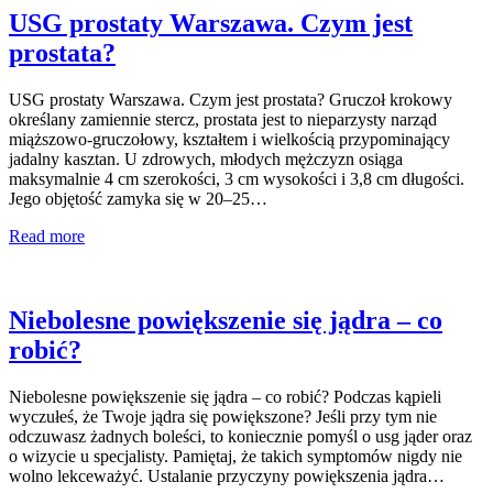
USG prostaty Warszawa. Czym jest
prostata?
USG prostaty Warszawa. Czym jest prostata? Gruczoł krokowy
określany zamiennie stercz, prostata jest to nieparzysty narząd
miąższowo-gruczołowy, kształtem i wielkością przypominający
jadalny kasztan. U zdrowych, młodych mężczyzn osiąga
maksymalnie 4 cm szerokości, 3 cm wysokości i 3,8 cm długości.
Jego objętość zamyka się w 20–25…
Read more
Niebolesne powiększenie się jądra – co
robić?
Niebolesne powiększenie się jądra – co robić? Podczas kąpieli
wyczułeś, że Twoje jądra się powiększone? Jeśli przy tym nie
odczuwasz żadnych boleści, to koniecznie pomyśl o usg jąder oraz
o wizycie u specjalisty. Pamiętaj, że takich symptomów nigdy nie
wolno lekceważyć. Ustalanie przyczyny powiększenia jądra…