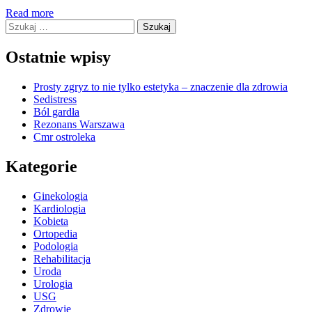
Read more
Szukaj:
Ostatnie wpisy
Prosty zgryz to nie tylko estetyka – znaczenie dla zdrowia
Sedistress
Ból gardła
Rezonans Warszawa
Cmr ostroleka
Kategorie
Ginekologia
Kardiologia
Kobieta
Ortopedia
Podologia
Rehabilitacja
Uroda
Urologia
USG
Zdrowie