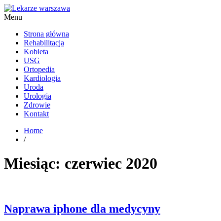
Menu
Kardiolog, Fala uderzeniowa, wkładki ortopedyczne Warszawa
Strona główna
Rehabilitacja
Kobieta
USG
Ortopedia
Kardiologia
Uroda
Urologia
Zdrowie
Kontakt
Home
/
Miesiąc:
czerwiec 2020
Naprawa iphone dla medycyny