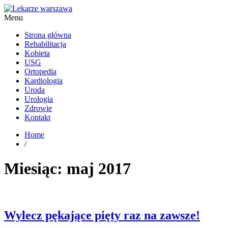
Menu
Kardiolog, Fala uderzeniowa, wkładki ortopedyczne Warszawa
Strona główna
Rehabilitacja
Kobieta
USG
Ortopedia
Kardiologia
Uroda
Urologia
Zdrowie
Kontakt
Home
/
Miesiąc:
maj 2017
Wylecz pękające pięty raz na zawsze!