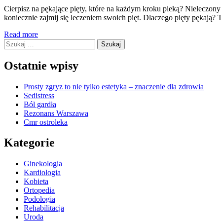
Cierpisz na pękające pięty, które na każdym kroku pieką? Nieleczony p
koniecznie zajmij się leczeniem swoich pięt. Dlaczego pięty pękają? 
Read more
Szukaj:
Ostatnie wpisy
Prosty zgryz to nie tylko estetyka – znaczenie dla zdrowia
Sedistress
Ból gardła
Rezonans Warszawa
Cmr ostroleka
Kategorie
Ginekologia
Kardiologia
Kobieta
Ortopedia
Podologia
Rehabilitacja
Uroda