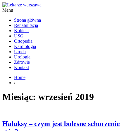
Menu
Kardiolog, Fala uderzeniowa, wkładki ortopedyczne Warszawa
Strona główna
Rehabilitacja
Kobieta
USG
Ortopedia
Kardiologia
Uroda
Urologia
Zdrowie
Kontakt
Home
/
Miesiąc:
wrzesień 2019
Haluksy – czym jest bolesne schorzenie