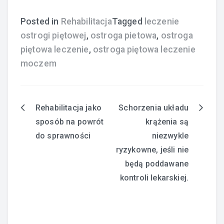
Posted in
Rehabilitacja
Tagged
leczenie
ostrogi piętowej
,
ostroga pietowa
,
ostroga
piętowa leczenie
,
ostroga piętowa leczenie
moczem
Rehabilitacja jako
Schorzenia układu
Nawigacja
sposób na powrót
krążenia są
wpisu
do sprawności
niezwykle
ryzykowne, jeśli nie
będą poddawane
kontroli lekarskiej.