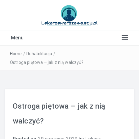
Kardiolog, Fala uderzeniowa, wkładki ortopedyczne
Menu
Warszawa
Home
/
Rehabilitacja
/
Ostroga piętowa – jak z nią walczyć?
Ostroga piętowa – jak z nią
walczyć?
Posted on
29 czerwca 2019
by
Lekarz