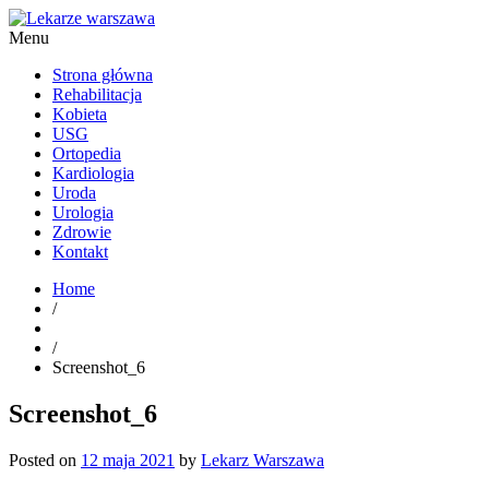
Menu
Kardiolog, Fala uderzeniowa, wkładki ortopedyczne Warszawa
Strona główna
Rehabilitacja
Kobieta
USG
Ortopedia
Kardiologia
Uroda
Urologia
Zdrowie
Kontakt
Home
/
/
Screenshot_6
Screenshot_6
Posted on
12 maja 2021
by
Lekarz Warszawa