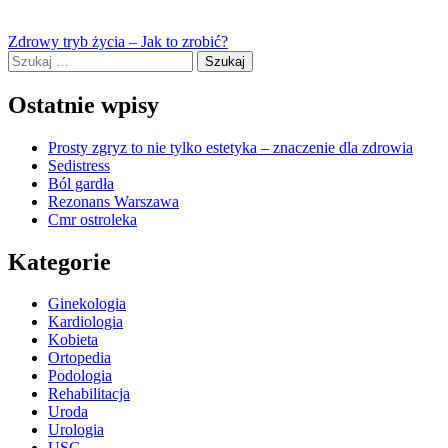
Nawigacja
Zdrowy tryb życia – Jak to zrobić?
Szukaj:
wpisu
Ostatnie wpisy
Prosty zgryz to nie tylko estetyka – znaczenie dla zdrowia
Sedistress
Ból gardła
Rezonans Warszawa
Cmr ostroleka
Kategorie
Ginekologia
Kardiologia
Kobieta
Ortopedia
Podologia
Rehabilitacja
Uroda
Urologia
USG