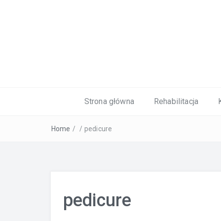
Kardiolog, Fala uderzeniowa, wkładki 
Strona główna
Rehabilitacja
Home
/
/
pedicure
pedicure