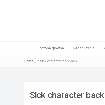
Kardiolog, Fala uderzeniowa, wkładki 
Strona główna
Rehabilitacja
Home
/
/
Sick character back pain
Sick character back