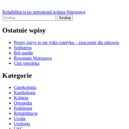
Nawigacja
Rehabilitacja po artroskopii kolana Warszawa
Szukaj:
wpisu
Ostatnie wpisy
Prosty zgryz to nie tylko estetyka – znaczenie dla zdrowia
Sedistress
Ból gardła
Rezonans Warszawa
Cmr ostroleka
Kategorie
Ginekologia
Kardiologia
Kobieta
Ortopedia
Podologia
Rehabilitacja
Uroda
Urologia
USG