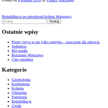
Posted on
4 grudnia 2018
by
Lekarz Warszawa
Nawigacja
Rehabilitacja po artroskopii kolana Warszawa
Szukaj:
wpisu
Ostatnie wpisy
Prosty zgryz to nie tylko estetyka – znaczenie dla zdrowia
Sedistress
Ból gardła
Rezonans Warszawa
Cmr ostroleka
Kategorie
Ginekologia
Kardiologia
Kobieta
Ortopedia
Podologia
Rehabilitacja
Uroda