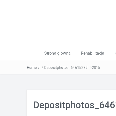
Kardiolog, Fala uderzeniowa, wkładki 
Strona główna
Rehabilitacja
Home
/
/
Depositphotos_64615289_l-2015
Depositphotos_646