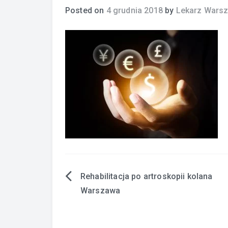
Posted on
4 grudnia 2018
by
Lekarz Wars
Rehabilitacja po artroskopii kolana
Nawigacja
Warszawa
wpisu