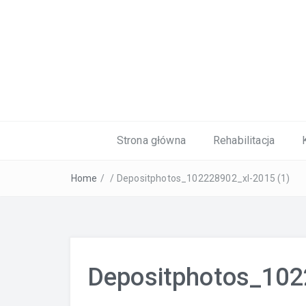
Kardiolog, Fala uderzeniowa, wkładki 
Strona główna
Rehabilitacja
Home
/
/
Depositphotos_102228902_xl-2015 (1)
Depositphotos_102