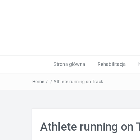
Kardiolog, Fala uderzeniowa, wkładki 
Strona główna
Rehabilitacja
Home
/
/
Athlete running on Track
Athlete running on 