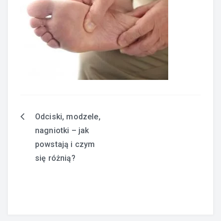
Odciski, modzele,
Nawigacja
nagniotki – jak
wpisu
powstają i czym
się różnią?