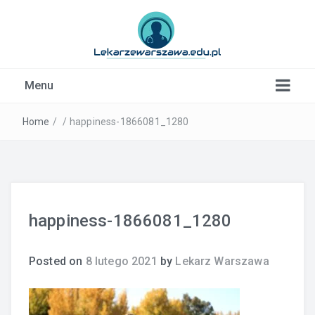
Kardiolog, Fala uderzeniowa, wkładki ortopedyczne
Menu
Warszawa
Home
/
/
happiness-1866081_1280
happiness-1866081_1280
Posted on
8 lutego 2021
by
Lekarz Warszawa