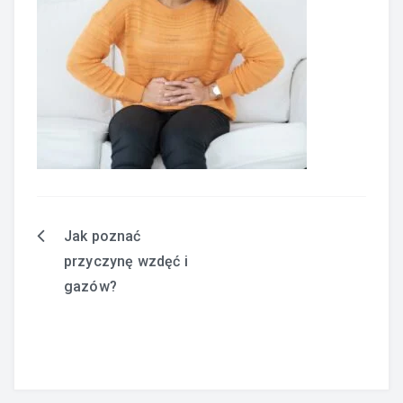
Jak poznać
Nawigacja
przyczynę wzdęć i
wpisu
gazów?