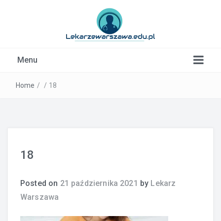
Kardiolog, Fala uderzeniowa, wkładki ortopedyczne
Menu
Warszawa
Home
/
/
18
18
Posted on
21 października 2021
by
Lekarz
Warszawa