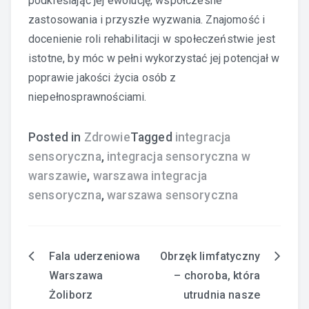
podkreślając jej ewolucję, współczesne
zastosowania i przyszłe wyzwania. Znajomość i
docenienie roli rehabilitacji w społeczeństwie jest
istotne, by móc w pełni wykorzystać jej potencjał w
poprawie jakości życia osób z
niepełnosprawnościami.
Posted in
Zdrowie
Tagged
integracja
sensoryczna
,
integracja sensoryczna w
warszawie
,
warszawa integracja
sensoryczna
,
warszawa sensoryczna
Fala uderzeniowa
Obrzęk limfatyczny
Nawigacja
Warszawa
– choroba, która
wpisu
Żoliborz
utrudnia nasze