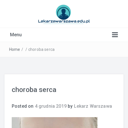
Kardiolog, Fala uderzeniowa, wkładki ortopedyczne
Menu
Warszawa
Home
/
/
choroba serca
choroba serca
Posted on
4 grudnia 2019
by
Lekarz Warszawa