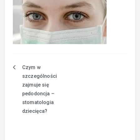
Czym w
Nawigacja
szczególności
wpisu
zajmuje się
pedodoncja –
stomatologia
dziecięca?