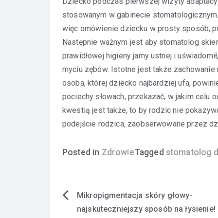
Dziecko podczas pierwszej wizyty adaptacyj
stosowanym w gabinecie stomatologicznym. 
więc omówienie dziecku w prosty sposób, prze
Następnie ważnym jest aby stomatolog skier
prawidłowej higieny jamy ustnej i uświadomił
myciu zębów. Istotne jest także zachowanie 
osoba, której dziecko najbardziej ufa, powini
pociechy słowach, przekazać, w jakim celu od
kwestią jest także, to by rodzic nie pokazy
podejście rodzica, zaobserwowane przez dz
Posted in
Zdrowie
Tagged
stomatolog d
Mikropigmentacja skóry głowy-
Nawigacja
najskuteczniejszy sposób na łysienie!