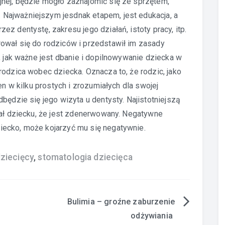
nej, będzie mogło zaznajomić się ze sprzętem,
Najważniejszym jesdnak etapem, jest edukacja, a
z dentystę, zakresu jego działań, istoty pracy, itp.
ował się do rodziców i przedstawił im zasady
, jak ważne jest dbanie i dopilnowywanie dziecka w
rodzica wobec dziecka. Oznacza to, że rodzic, jako
en w kilku prostych i zrozumiałych dla swojej
będzie się jego wizyta u dentysty. Najistotniejszą
wał dziecku, że jest zdenerwowany. Negatywne
iecko, może kojarzyć mu się negatywnie.
ziecięcy
,
stomatologia dziecięca
Bulimia – groźne zaburzenie
odżywiania