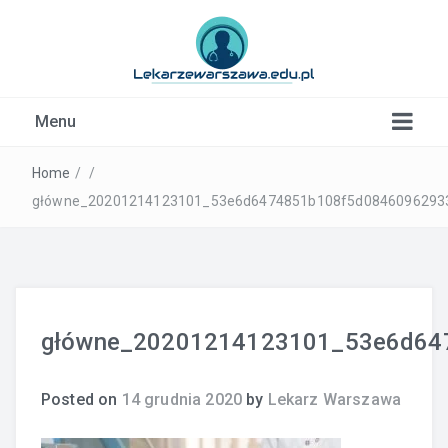
Kardiolog, Fala uderzeniowa, wkładki ortopedyczne
Menu
Warszawa
Home
/
/
główne_20201214123101_53e6d6474851b108f5d08460962933
główne_20201214123101_53e6d64
Posted on
14 grudnia 2020
by
Lekarz Warszawa