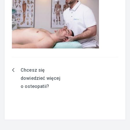
Chcesz się
Nawigacja
dowiedzieć więcej
wpisu
o osteopatii?