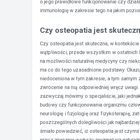
o jego prawidłowe funkcjonowanie czy dział
immunologię w zakresie tego na jakim poziom
Czy osteopatia jest skuteczn
Czy osteopatia jest skuteczna, w kontekście
wątpliwości, przede wszystkim w ostatnich l
na możliwości naturalnej medycyny czy nie
ma co do tego uzasadnione podstawy. Okazuje
niedoceniona w tym zakresie, a tym samym 
zwrócenie na nią odpowiedniej wręcz uwagi.
zazwyczaj mówimy o specjaliście, jaki jedn
budowy czy funkcjonowania organizmu człow
neurologię i fizjologię oraz fizykoterapię, 
poszczególnych dolegliwości jak najbardzi
śmiało powiedzieć, iż osteopatia jest czymś
przez znacznie większy pryzmat niż natural