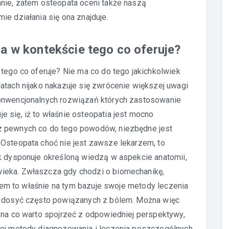
anie, zatem osteopata oceni także naszą
ie działania się ona znajduje.
a w kontekście tego co oferuje?
 tego co oferuje? Nie ma co do tego jakichkolwiek
atach nijako nakazuje się zwrócenie większej uwagi
konwencjonalnych rozwiązań których zastosowanie
 się, iż to właśnie osteopatia jest mocno
z pewnych co do tego powodów, niezbędne jest
 Osteopata choć nie jest zawsze lekarzem, to
ak dysponuje określoną wiedzą w aspekcie anatomii,
ieka. Zwłaszcza gdy chodzi o biomechanikę,
zatem to właśnie na tym bazuje swoje metody leczenia
ej dosyć często powiązanych z bólem. Można więc
 na co warto spojrzeć z odpowiedniej perspektywy,
nej metody diagnozowania i leczenia poszczególnych