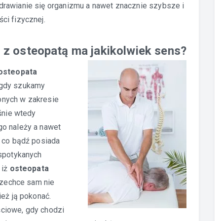
drawianie się organizmu a nawet znacznie szybsze i
ci fizycznej.
 z osteopatą ma jakikolwiek sens?
osteopata
 gdy szukamy
onych w zakresie
śnie wtedy
go należy a nawet
ź co bądź posiada
espotykanych
 iż
osteopata
m zechce sam nie
ież ją pokonać.
ciowe, gdy chodzi