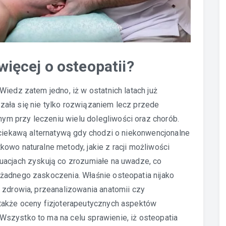
więcej o osteopatii?
iedz zatem jedno, iż w ostatnich latach już
zała się nie tylko rozwiązaniem lecz przede
m przy leczeniu wielu dolegliwości oraz chorób.
 ciekawą alternatywą gdy chodzi o niekonwencjonalne
owo naturalne metody, jakie z racji możliwości
uacjach zyskują co zrozumiałe na uwadze, co
żadnego zaskoczenia. Właśnie osteopatia nijako
 zdrowia, przeanalizowania anatomii czy
także oceny fizjoterapeutycznych aspektów
szystko to ma na celu sprawienie, iż osteopatia