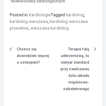
-telekonslutacji kardiologicznych.
Posted in
Kardiologia
Tagged
kardiolog
,
kardiolog warszawa
,
kardiolog warszawa
prywatnie
,
warszawa kardiolog
Chcesz się
Terapia falą
Nawigacja
dowiedzieć więcej
uderzeniową, to
wpisu
o osteopatii?
niemal standard
przy zwalczaniu
bólu układu
mięśniowo-
szkieletowego