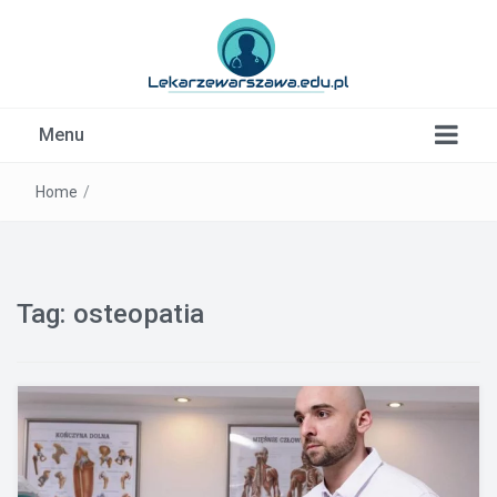
Kardiolog, Fala uderzeniowa, wkładki ortopedyczne
Menu
Warszawa
Home
/
Tag:
osteopatia