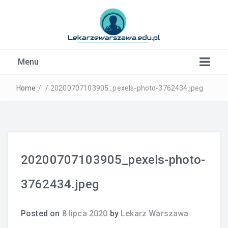
Kardiolog, Fala uderzeniowa, wkładki ortopedyczne
Menu
Warszawa
Home
/
/
20200707103905_pexels-photo-3762434.jpeg
20200707103905_pexels-photo-
3762434.jpeg
Posted on
8 lipca 2020
by
Lekarz Warszawa