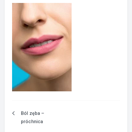
Ból zęba –
Nawigacja
próchnica
wpisu