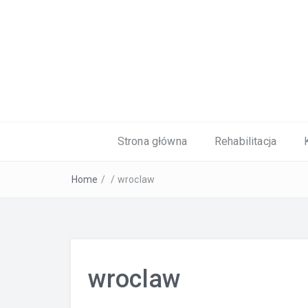
Kardiolog, Fala uderzeniowa, wkładki 
Strona główna
Rehabilitacja
Home
/
/
wroclaw
wroclaw