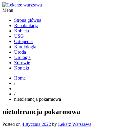
Menu
Kardiolog, Fala uderzeniowa, wkładki ortopedyczne Warszawa
Strona główna
Rehabilitacja
Kobieta
USG
Ortopedia
Kardiologia
Uroda
Urologia
Zdrowie
Kontakt
Home
/
/
nietolerancja pokarmowa
nietolerancja pokarmowa
Posted on
4 stycznia 2022
by
Lekarz Warszawa