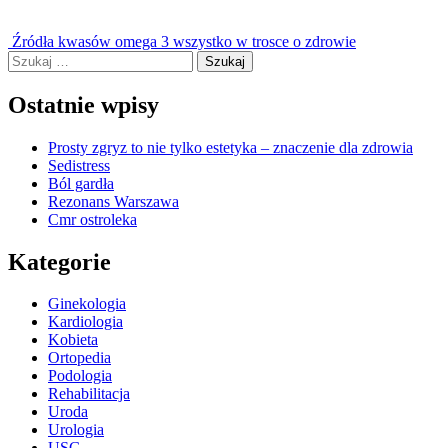
Nawigacja
Źródła kwasów omega 3 wszystko w trosce o zdrowie
Szukaj:
wpisu
Ostatnie wpisy
Prosty zgryz to nie tylko estetyka – znaczenie dla zdrowia
Sedistress
Ból gardła
Rezonans Warszawa
Cmr ostroleka
Kategorie
Ginekologia
Kardiologia
Kobieta
Ortopedia
Podologia
Rehabilitacja
Uroda
Urologia
USG