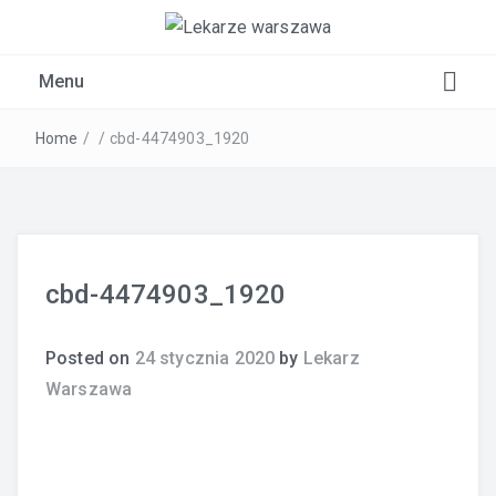
Kardiolog, Fala uderzeniowa, wkładki ortopedyczne
Menu
Warszawa
Home
/
/
cbd-4474903_1920
cbd-4474903_1920
Posted on
24 stycznia 2020
by
Lekarz
Warszawa