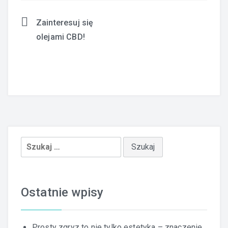
Zainteresuj się
Nawigacja
olejami CBD!
wpisu
Szukaj:
Ostatnie wpisy
Prosty zgryz to nie tylko estetyka – znaczenie