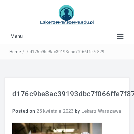
Kardiolog, Fala uderzeniowa, wkładki ortopedyczne
Menu
Warszawa
Home
/
/
d176c9be8ac39193dbc7f066ffe7f879
d176c9be8ac39193dbc7f066ffe7f8
Posted on
25 kwietnia 2023
by
Lekarz Warszawa