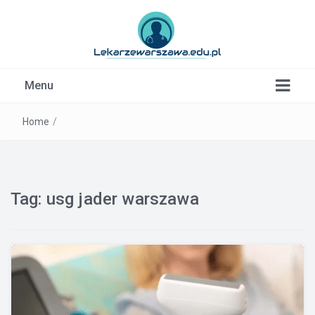
Kardiolog, Fala uderzeniowa, wkładki ortopedyczne
Menu
Warszawa
Home
/
Tag:
usg jader warszawa