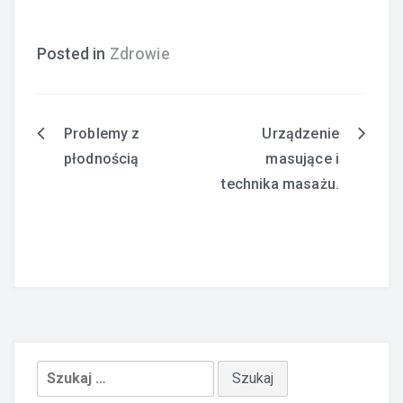
Posted in
Zdrowie
Problemy z
Urządzenie
Nawigacja
płodnością
masujące i
wpisu
technika masażu.
Szukaj: