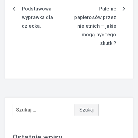
Podstawowa
Palenie
Nawigacja
wyprawka dla
papierosów przez
wpisu
dziecka.
nieletnich – jakie
mogą być tego
skutki?
Szukaj:
Ostatnie wpisy