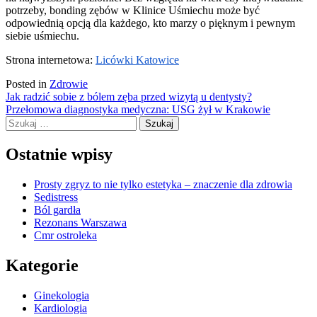
potrzeby, bonding zębów w Klinice Uśmiechu może być
odpowiednią opcją dla każdego, kto marzy o pięknym i pewnym
siebie uśmiechu.
Strona internetowa:
Licówki Katowice
Posted in
Zdrowie
Nawigacja
Jak radzić sobie z bólem zęba przed wizytą u dentysty?
Przełomowa diagnostyka medyczna: USG żył w Krakowie
wpisu
Szukaj:
Ostatnie wpisy
Prosty zgryz to nie tylko estetyka – znaczenie dla zdrowia
Sedistress
Ból gardła
Rezonans Warszawa
Cmr ostroleka
Kategorie
Ginekologia
Kardiologia