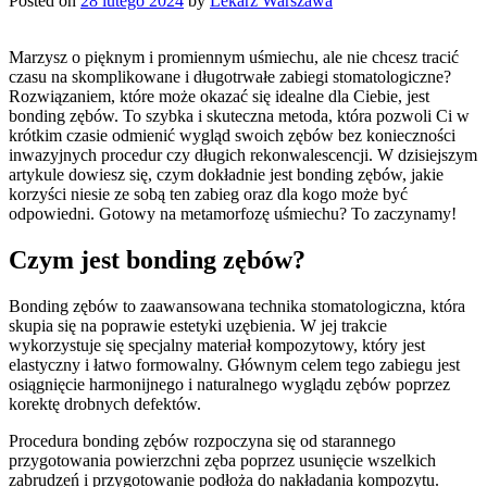
Posted on
28 lutego 2024
by
Lekarz Warszawa
Marzysz o pięknym i promiennym uśmiechu, ale nie chcesz tracić
czasu na skomplikowane i długotrwałe zabiegi stomatologiczne?
Rozwiązaniem, które może okazać się idealne dla Ciebie, jest
bonding zębów. To szybka i skuteczna metoda, która pozwoli Ci w
krótkim czasie odmienić wygląd swoich zębów bez konieczności
inwazyjnych procedur czy długich rekonwalescencji. W dzisiejszym
artykule dowiesz się, czym dokładnie jest bonding zębów, jakie
korzyści niesie ze sobą ten zabieg oraz dla kogo może być
odpowiedni. Gotowy na metamorfozę uśmiechu? To zaczynamy!
Czym jest bonding zębów?
Bonding zębów to zaawansowana technika stomatologiczna, która
skupia się na poprawie estetyki uzębienia. W jej trakcie
wykorzystuje się specjalny materiał kompozytowy, który jest
elastyczny i łatwo formowalny. Głównym celem tego zabiegu jest
osiągnięcie harmonijnego i naturalnego wyglądu zębów poprzez
korektę drobnych defektów.
Procedura bonding zębów rozpoczyna się od starannego
przygotowania powierzchni zęba poprzez usunięcie wszelkich
zabrudzeń i przygotowanie podłoża do nakładania kompozytu.