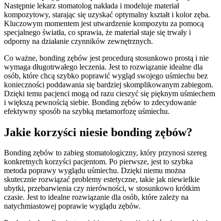
Następnie lekarz stomatolog nakłada i modeluje materiał
kompozytowy, starając się uzyskać optymalny kształt i kolor zęba.
Kluczowym momentem jest utwardzenie kompozytu za pomocą
specjalnego światła, co sprawia, że materiał staje się trwały i
odporny na działanie czynników zewnętrznych.
Co ważne, bonding zębów jest procedurą stosunkowo prostą i nie
wymaga długotrwałego leczenia. Jest to rozwiązanie idealne dla
osób, które chcą szybko poprawić wygląd swojego uśmiechu bez
konieczności poddawania się bardziej skomplikowanym zabiegom.
Dzięki temu pacjenci mogą od razu cieszyć się pięknym uśmiechem
i większą pewnością siebie. Bonding zębów to zdecydowanie
efektywny sposób na szybką metamorfozę uśmiechu.
Jakie korzyści niesie bonding zębów?
Bonding zębów to zabieg stomatologiczny, który przynosi szereg
konkretnych korzyści pacjentom. Po pierwsze, jest to szybka
metoda poprawy wyglądu uśmiechu. Dzięki niemu można
skutecznie rozwiązać problemy estetyczne, takie jak niewielkie
ubytki, przebarwienia czy nierówności, w stosunkowo krótkim
czasie. Jest to idealne rozwiązanie dla osób, które zależy na
natychmiastowej poprawie wyglądu zębów.