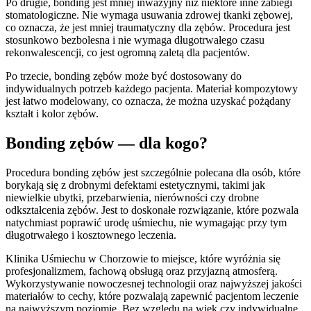
Po drugie, bonding jest mniej inwazyjny niż niektóre inne zabiegi
stomatologiczne. Nie wymaga usuwania zdrowej tkanki zębowej,
co oznacza, że jest mniej traumatyczny dla zębów. Procedura jest
stosunkowo bezbolesna i nie wymaga długotrwałego czasu
rekonwalescencji, co jest ogromną zaletą dla pacjentów.
Po trzecie, bonding zębów może być dostosowany do
indywidualnych potrzeb każdego pacjenta. Materiał kompozytowy
jest łatwo modelowany, co oznacza, że można uzyskać pożądany
kształt i kolor zębów.
Bonding zębów — dla kogo?
Procedura bonding zębów jest szczególnie polecana dla osób, które
borykają się z drobnymi defektami estetycznymi, takimi jak
niewielkie ubytki, przebarwienia, nierówności czy drobne
odkształcenia zębów. Jest to doskonałe rozwiązanie, które pozwala
natychmiast poprawić urodę uśmiechu, nie wymagając przy tym
długotrwałego i kosztownego leczenia.
Klinika Uśmiechu w Chorzowie to miejsce, które wyróżnia się
profesjonalizmem, fachową obsługą oraz przyjazną atmosferą.
Wykorzystywanie nowoczesnej technologii oraz najwyższej jakości
materiałów to cechy, które pozwalają zapewnić pacjentom leczenie
na najwyższym poziomie. Bez względu na wiek czy indywidualne