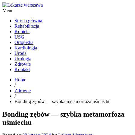
Menu
Kardiolog, Fala uderzeniowa, wkładki ortopedyczne Warszawa
Strona główna
Rehabilitacja
Kobieta
USG
Ortopedia
Kardiologia
Uroda
Urologia
Zdrowie
Kontakt
Home
/
Zdrowie
/
Bonding zębów — szybka metamorfoza uśmiechu
Bonding zębów — szybka metamorfoza
uśmiechu