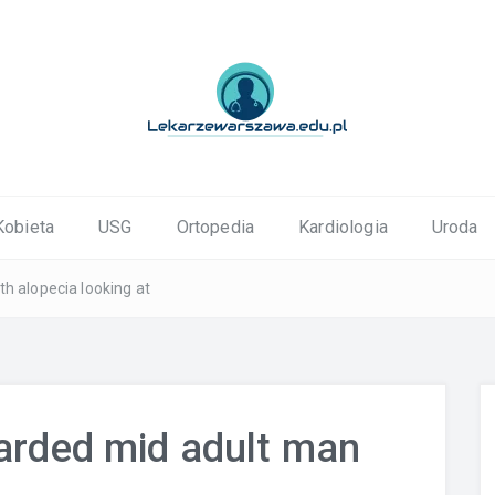
ortopedyczne Warszawa
Kobieta
USG
Ortopedia
Kardiologia
Uroda
h alopecia looking at
earded mid adult man