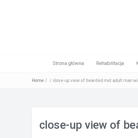
Kardiolog, Fala uderzeniowa, wkładki 
Strona główna
Rehabilitacja
Home
/
/
close-up view of bearded mid adult man wit
close-up view of b