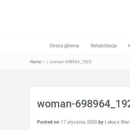
Kardiolog, Fala uderzeniowa, wkładki 
Strona główna
Rehabilitacja
Home
/
/
woman-698964_1920
woman-698964_19
Posted on
17 stycznia 2020
by
Lekarz Wa