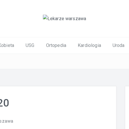
ortopedyczne Warszawa
Kobieta
USG
Ortopedia
Kardiologia
Uroda
20
rszawa