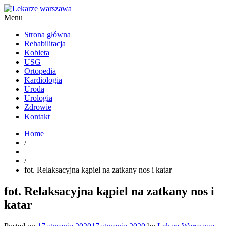
Menu
Kardiolog, Fala uderzeniowa, wkładki ortopedyczne Warszawa
Strona główna
Rehabilitacja
Kobieta
USG
Ortopedia
Kardiologia
Uroda
Urologia
Zdrowie
Kontakt
Home
/
/
fot. Relaksacyjna kąpiel na zatkany nos i katar
fot. Relaksacyjna kąpiel na zatkany nos i
katar