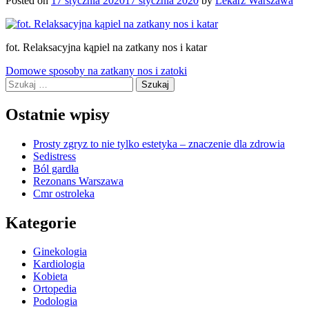
Posted on
17 stycznia 2020
17 stycznia 2020
by
Lekarz Warszawa
fot. Relaksacyjna kąpiel na zatkany nos i katar
Nawigacja
Domowe sposoby na zatkany nos i zatoki
Szukaj:
wpisu
Ostatnie wpisy
Prosty zgryz to nie tylko estetyka – znaczenie dla zdrowia
Sedistress
Ból gardła
Rezonans Warszawa
Cmr ostroleka
Kategorie
Ginekologia
Kardiologia
Kobieta
Ortopedia
Podologia