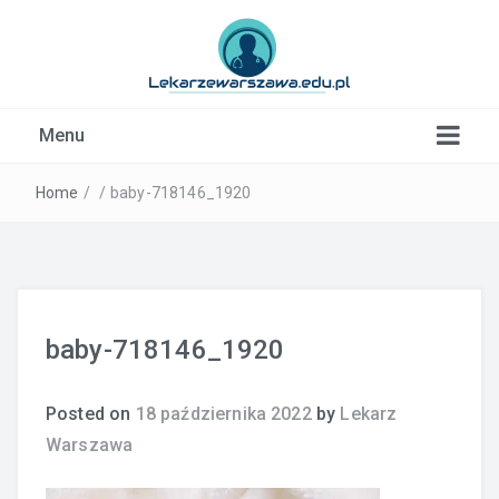
Kardiolog, Fala uderzeniowa, wkładki ortopedyczne
Menu
Warszawa
Home
/
/
baby-718146_1920
baby-718146_1920
Posted on
18 października 2022
by
Lekarz
Warszawa