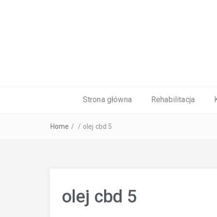
Kardiolog, Fala uderzeniowa, wkładki 
Strona główna
Rehabilitacja
Home
/
/
olej cbd 5
olej cbd 5