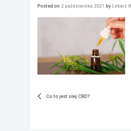
Posted on
2 października 2021
by
Lekarz 
Co to jest olej CBD?
Nawigacja
wpisu