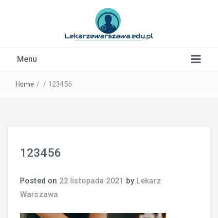
Kardiolog, Fala uderzeniowa, wkładki ortopedyczne
Menu
Warszawa
Home
/
/
123456
123456
Posted on
22 listopada 2021
by
Lekarz
Warszawa