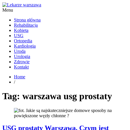
Menu
Kardiolog, Fala uderzeniowa, wkładki ortopedyczne Warszawa
Strona główna
Rehabilitacja
Kobieta
USG
Ortopedia
Kardiologia
Uroda
Urologia
Zdrowie
Kontakt
Home
/
Tag:
warszawa usg prostaty
USG prostaty Warszawa. Czym jest