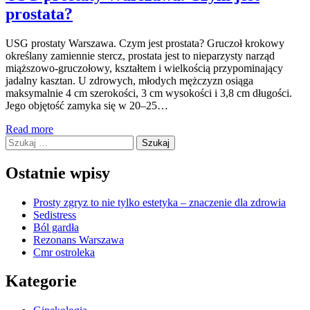
prostata?
USG prostaty Warszawa. Czym jest prostata? Gruczoł krokowy
określany zamiennie stercz, prostata jest to nieparzysty narząd
miąższowo-gruczołowy, kształtem i wielkością przypominający
jadalny kasztan. U zdrowych, młodych mężczyzn osiąga
maksymalnie 4 cm szerokości, 3 cm wysokości i 3,8 cm długości.
Jego objętość zamyka się w 20–25…
Read more
Szukaj:
Ostatnie wpisy
Prosty zgryz to nie tylko estetyka – znaczenie dla zdrowia
Sedistress
Ból gardła
Rezonans Warszawa
Cmr ostroleka
Kategorie