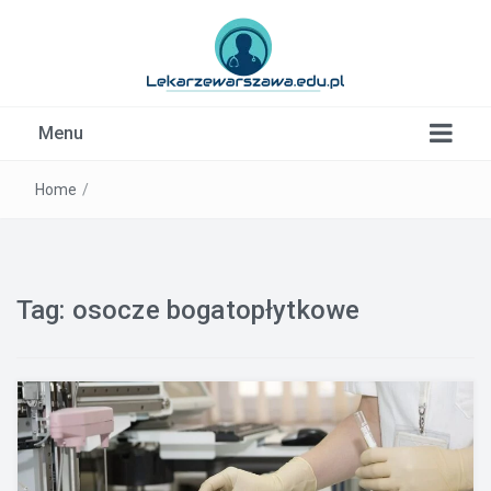
Kardiolog, Fala uderzeniowa, wkładki ortopedyczne
Menu
Warszawa
Home
/
Tag:
osocze bogatopłytkowe