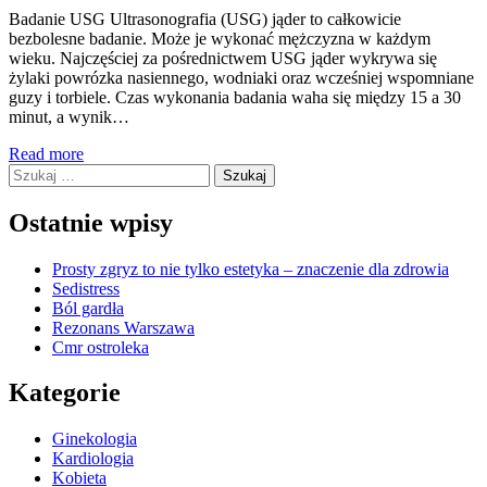
Badanie USG Ultrasonografia (USG) jąder to całkowicie
bezbolesne badanie. Może je wykonać mężczyzna w każdym
wieku. Najczęściej za pośrednictwem USG jąder wykrywa się
żylaki powrózka nasiennego, wodniaki oraz wcześniej wspomniane
guzy i torbiele. Czas wykonania badania waha się między 15 a 30
minut, a wynik…
Read more
Szukaj:
Ostatnie wpisy
Prosty zgryz to nie tylko estetyka – znaczenie dla zdrowia
Sedistress
Ból gardła
Rezonans Warszawa
Cmr ostroleka
Kategorie
Ginekologia
Kardiologia
Kobieta