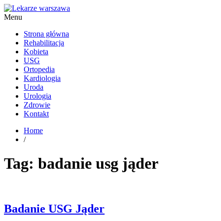
Menu
Kardiolog, Fala uderzeniowa, wkładki ortopedyczne Warszawa
Strona główna
Rehabilitacja
Kobieta
USG
Ortopedia
Kardiologia
Uroda
Urologia
Zdrowie
Kontakt
Home
/
Tag:
badanie usg jąder
Badanie USG Jąder