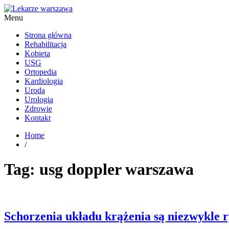
Menu
Kardiolog, Fala uderzeniowa, wkładki ortopedyczne Warszawa
Strona główna
Rehabilitacja
Kobieta
USG
Ortopedia
Kardiologia
Uroda
Urologia
Zdrowie
Kontakt
Home
/
Tag:
usg doppler warszawa
Schorzenia układu krążenia są niezwykle r