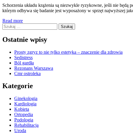
Schorzenia układu krążenia są niezwykle ryzykowne, jeśli nie będą
którym odbywa się badanie jest wyposażony w sprzęt najwyższej ja
Read more
Szukaj:
Ostatnie wpisy
Prosty zgryz to nie tylko estetyka – znaczenie dla zdrowia
Sedistress
Ból gardła
Rezonans Warszawa
Cmr ostroleka
Kategorie
Ginekologia
Kardiologia
Kobieta
Ortopedia
Podologia
Rehabilitacja
Uroda