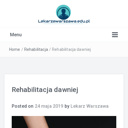
Kardiolog, Fala uderzeniowa, wkładki ortopedyczne
Menu
Warszawa
Home
/
Rehabilitacja
/
Rehabilitacja dawniej
Rehabilitacja dawniej
Posted on
24 maja 2019
by
Lekarz Warszawa