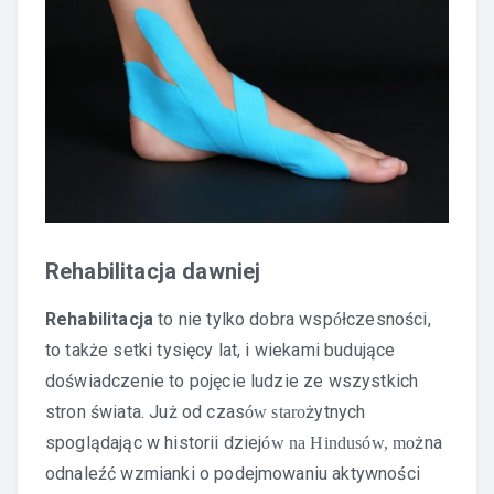
Rehabilitacja dawniej
Rehabilitacja
to nie tylko dobra wsp
łczesności,
ó
to także setki tysięcy lat, i wiekami budujące
doświadczenie to pojęcie ludzie ze wszystkich
stron świata. Już od czas
żytnych
ów staro
spoglądając w historii dziej
żna
ów na Hindusów, mo
odnaleźć wzmianki o podejmowaniu aktywności