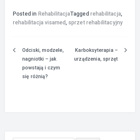
Posted in
Rehabilitacja
Tagged
rehabilitacja
,
rehabilitacja visamed
,
sprzet rehabilitacyjny
Odciski, modzele,
Karboksyterapia –
Nawigacja
nagniotki – jak
urządzenia, sprzęt
wpisu
powstają i czym
się różnią?