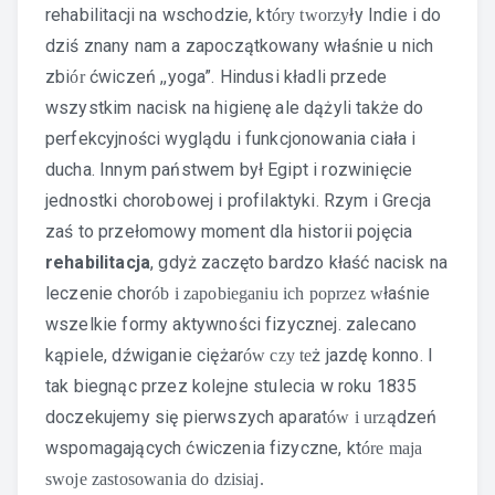
rehabilitacji na wschodzie, kt
ły Indie i do
óry tworzy
dziś znany nam a zapoczątkowany właśnie u nich
zbi
ćwiczeń ,,yoga”. Hindusi kładli przede
ór
wszystkim nacisk na higienę ale dążyli także do
perfekcyjności wyglądu i funkcjonowania ciała i
ducha. Innym państwem był Egipt i rozwinięcie
jednostki chorobowej i profilaktyki. Rzym i Grecja
zaś to przełomowy moment dla historii pojęcia
rehabilitacja
, gdyż zaczęto bardzo kłaść nacisk na
leczenie chor
łaśnie
ób i zapobieganiu ich poprzez w
wszelkie formy aktywności fizycznej. zalecano
kąpiele, dźwiganie ciężar
ż jazdę konno. I
ów czy te
tak biegnąc przez kolejne stulecia w roku 1835
doczekujemy się pierwszych aparat
ądzeń
ów i urz
wspomagających ćwiczenia fizyczne, kt
óre maja
swoje zastosowania do dzisiaj.