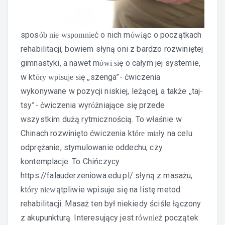
spos
ć o nich m
ąc o początkach
ób nie wspomnie
ówi
rehabilitacji, bowiem słyną oni z bardzo rozwiniętej
gimnastyki, a nawet m
ę o całym jej systemie,
ówi si
w kt
ę ,,szenga”- ćwiczenia
óry wpisuje si
wykonywane w pozycji niskiej, leżącej, a także ,,taj-
tsy”- ćwiczenia wyr
żniające się przede
ó
wszystkim dużą rytmicznością. To właśnie w
Chinach rozwinięto ćwiczenia kt
ły na celu
óre mia
odprężanie, stymulowanie oddechu, czy
kontemplacje. To Chińczycy
https://falauderzeniowa.edu.pl/
słyną z masażu,
kt
ątpliwie wpisuje się na listę metod
óry niew
rehabilitacji. Masaż ten był niekiedy ściśle łączony
z akupunkturą. Interesujący jest r
ż początek
ównie