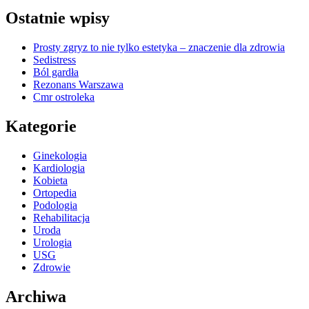
Ostatnie wpisy
Prosty zgryz to nie tylko estetyka – znaczenie dla zdrowia
Sedistress
Ból gardła
Rezonans Warszawa
Cmr ostroleka
Kategorie
Ginekologia
Kardiologia
Kobieta
Ortopedia
Podologia
Rehabilitacja
Uroda
Urologia
USG
Zdrowie
Archiwa