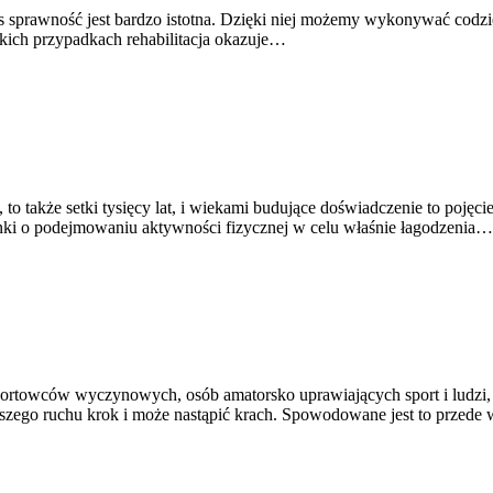
as sprawność jest bardzo istotna. Dzięki niej możemy wykonywać codzi
akich przypadkach rehabilitacja okazuje…
, to także setki tysięcy lat, i wiekami budujące doświadczenie to pojęc
nki o podejmowaniu aktywności fizycznej w celu właśnie łagodzenia…
towców wyczynowych, osób amatorsko uprawiających sport i ludzi, k
aszego ruchu krok i może nastąpić krach. Spowodowane jest to przed