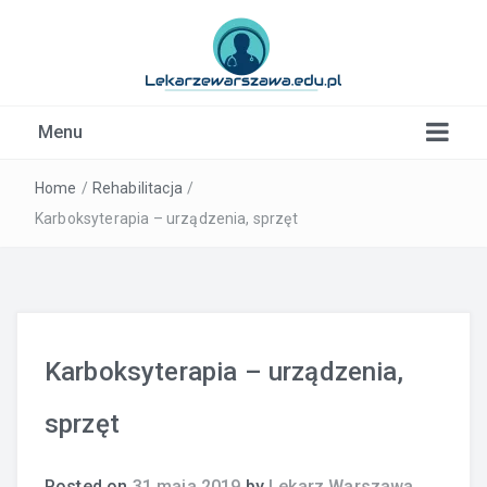
Kardiolog, Fala uderzeniowa, wkładki ortopedyczne
Menu
Warszawa
Home
/
Rehabilitacja
/
Karboksyterapia – urządzenia, sprzęt
Karboksyterapia – urządzenia,
sprzęt
Posted on
31 maja 2019
by
Lekarz Warszawa