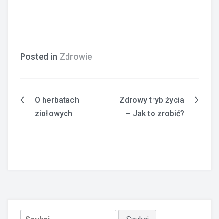
Posted in
Zdrowie
O herbatach
Zdrowy tryb życia
Nawigacja
ziołowych
– Jak to zrobić?
wpisu
Szukaj: