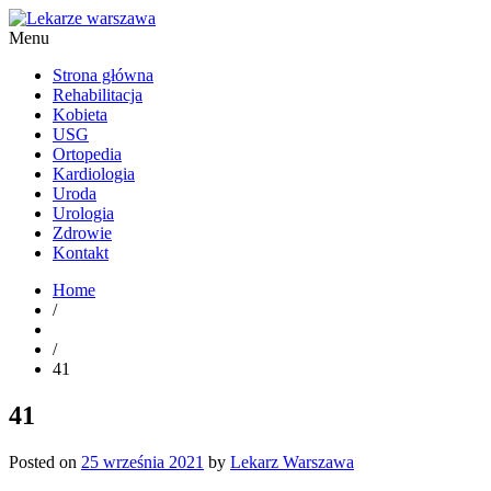
Menu
Kardiolog, Fala uderzeniowa, wkładki ortopedyczne Warszawa
Strona główna
Rehabilitacja
Kobieta
USG
Ortopedia
Kardiologia
Uroda
Urologia
Zdrowie
Kontakt
Home
/
/
41
41
Posted on
25 września 2021
by
Lekarz Warszawa