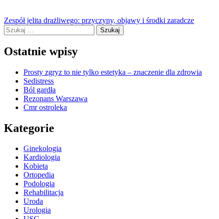
Nawigacja
Zespół jelita drażliwego: przyczyny, objawy i środki zaradcze
Szukaj:
wpisu
Ostatnie wpisy
Prosty zgryz to nie tylko estetyka – znaczenie dla zdrowia
Sedistress
Ból gardła
Rezonans Warszawa
Cmr ostroleka
Kategorie
Ginekologia
Kardiologia
Kobieta
Ortopedia
Podologia
Rehabilitacja
Uroda
Urologia
USG