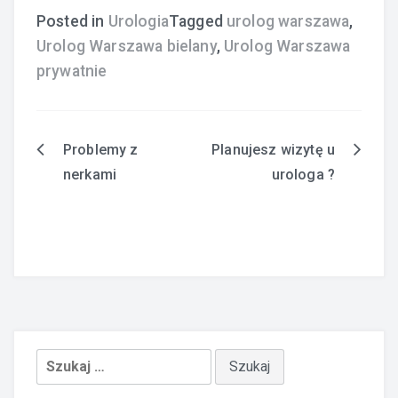
Posted in
Urologia
Tagged
urolog warszawa
,
Urolog Warszawa bielany
,
Urolog Warszawa
prywatnie
Problemy z
Planujesz wizytę u
Nawigacja
nerkami
urologa ?
wpisu
Szukaj: