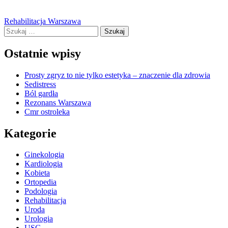
Nawigacja
Rehabilitacja Warszawa
Szukaj:
wpisu
Ostatnie wpisy
Prosty zgryz to nie tylko estetyka – znaczenie dla zdrowia
Sedistress
Ból gardła
Rezonans Warszawa
Cmr ostroleka
Kategorie
Ginekologia
Kardiologia
Kobieta
Ortopedia
Podologia
Rehabilitacja
Uroda
Urologia
USG